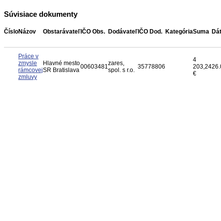
Súvisiace dokumenty
Číslo
Názov
Obstarávateľ
IČO Obs.
Dodávateľ
IČO Dod.
Kategória
Suma
Dá
Práce v
4
zmysle
Hlavné mesto
zares,
00603481
35778806
203,24
26.
rámcovej
SR Bratislava
spol. s r.o.
€
zmluvy