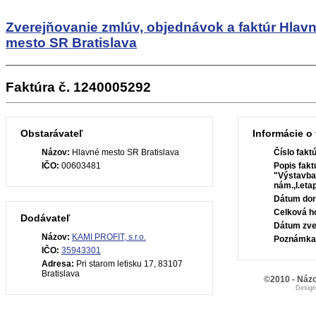
Zverejňovanie zmlúv, objednávok a faktúr
Hlav
mesto SR Bratislava
Faktúra č. 1240005292
Obstarávateľ
Informácie o 
Názov:
Hlavné mesto SR Bratislava
Číslo fakt
IČO:
00603481
Popis fakt
"Výstavba
nám.,I.eta
Dátum dor
Celková h
Dodávateľ
Dátum zve
Názov:
KAMI PROFIT, s.r.o.
Poznámka
IČO:
35943301
Adresa:
Pri starom letisku 17, 83107
Bratislava
©2010 - Názo
Desig