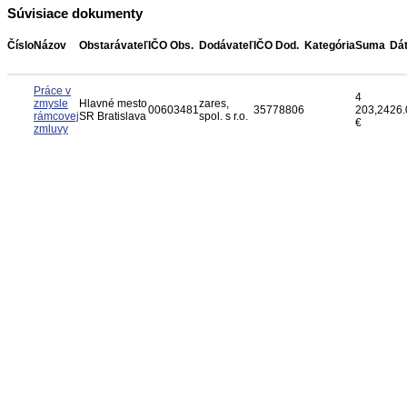
Súvisiace dokumenty
Číslo
Názov
Obstarávateľ
IČO Obs.
Dodávateľ
IČO Dod.
Kategória
Suma
Dá
Práce v
4
zmysle
Hlavné mesto
zares,
00603481
35778806
203,24
26.
rámcovej
SR Bratislava
spol. s r.o.
€
zmluvy