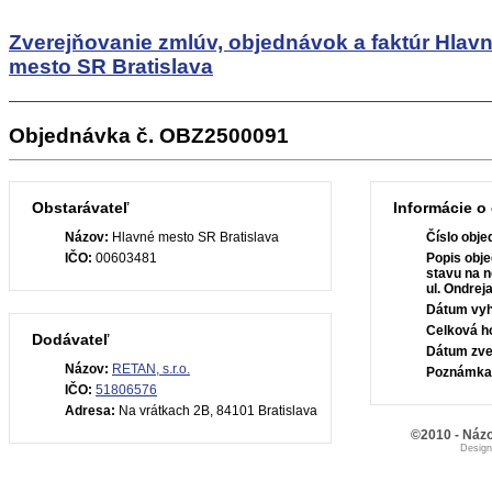
Zverejňovanie zmlúv, objednávok a faktúr
Hlav
mesto SR Bratislava
Objednávka č. OBZ2500091
Obstarávateľ
Informácie o
Názov:
Hlavné mesto SR Bratislava
Číslo obje
IČO:
00603481
Popis obje
stavu na n
ul. Ondrej
Dátum vyh
Celková h
Dodávateľ
Dátum zve
Názov:
RETAN, s.r.o.
Poznámka
IČO:
51806576
Adresa:
Na vrátkach 2B, 84101 Bratislava
©2010 - Názo
Desig