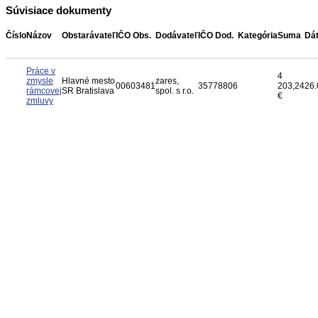
Súvisiace dokumenty
Číslo
Názov
Obstarávateľ
IČO Obs.
Dodávateľ
IČO Dod.
Kategória
Suma
Dá
Práce v
4
zmysle
Hlavné mesto
zares,
00603481
35778806
203,24
26.
rámcovej
SR Bratislava
spol. s r.o.
€
zmluvy