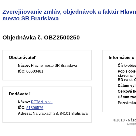
Zverejňovanie zmlúv, objednávok a faktúr
Hlav
mesto SR Bratislava
Objednávka č. OBZ2500250
Obstarávateľ
Informácie o
Názov:
Hlavné mesto SR Bratislava
Číslo obje
IČO:
00603481
Popis obje
stavu na -
BD na ul. 
Dátum vyh
Celková h
Dodávateľ
Dátum zve
Názov:
RETAN, s.r.o.
Poznámka
IČO:
51806576
Adresa:
Na vrátkach 2B, 84101 Bratislava
©2010 - Názo
Desig