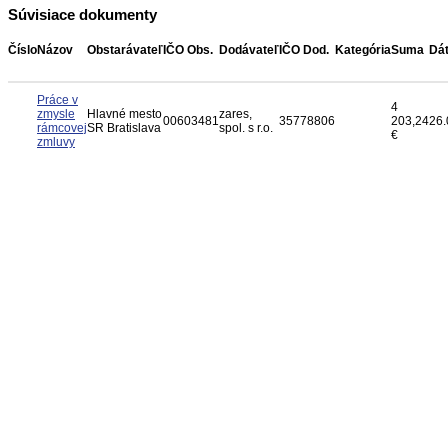
Súvisiace dokumenty
Číslo
Názov
Obstarávateľ
IČO Obs.
Dodávateľ
IČO Dod.
Kategória
Suma
Dá
Práce v
4
zmysle
Hlavné mesto
zares,
00603481
35778806
203,24
26.
rámcovej
SR Bratislava
spol. s r.o.
€
zmluvy