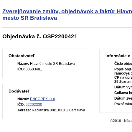
Zverejňovanie zmlúv, objednávok a faktúr
Hlav
mesto SR Bratislava
Objednávka č. OSP2200421
Obstarávateľ
Informácie o
Názov:
Hlavné mesto SR Bratislava
Číslo obje
IČO:
00603481
Popis obje
rámcovej 
CP na úpr
29 Zoznam
Dátum vyh
Dodávateľ
Celková h
Dátum zve
Názov:
ENCOREX s.r.o
Poznámka
IČO:
52202330
Adresa:
Račianska 88B, 83102 Bartislava
©2010 - Názo