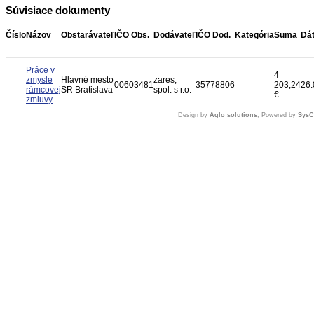
Súvisiace dokumenty
Číslo
Názov
Obstarávateľ
IČO Obs.
Dodávateľ
IČO Dod.
Kategória
Suma
Dá
Práce v
4
zmysle
Hlavné mesto
zares,
00603481
35778806
203,24
26.
rámcovej
SR Bratislava
spol. s r.o.
€
zmluvy
Design by
Aglo solutions
, Powered by
Sys