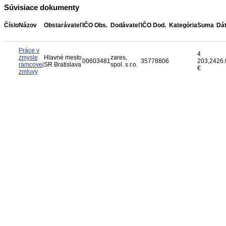
Súvisiace dokumenty
Číslo
Názov
Obstarávateľ
IČO Obs.
Dodávateľ
IČO Dod.
Kategória
Suma
Dá
Práce v
4
zmysle
Hlavné mesto
zares,
00603481
35778806
203,24
26.
rámcovej
SR Bratislava
spol. s r.o.
€
zmluvy