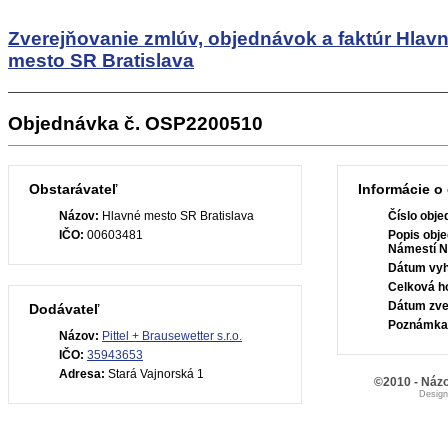
Zverejňovanie zmlúv, objednávok a faktúr
Hlav
mesto SR Bratislava
Objednávka č. OSP2200510
Obstarávateľ
Informácie o
Názov:
Hlavné mesto SR Bratislava
Číslo obje
IČO:
00603481
Popis obje
Námestí N
Dátum vyh
Celková h
Dátum zve
Dodávateľ
Poznámka
Názov:
Pittel + Brausewetter s.r.o.
IČO:
35943653
Adresa:
Stará Vajnorská 1
©2010 - Názo
Desig