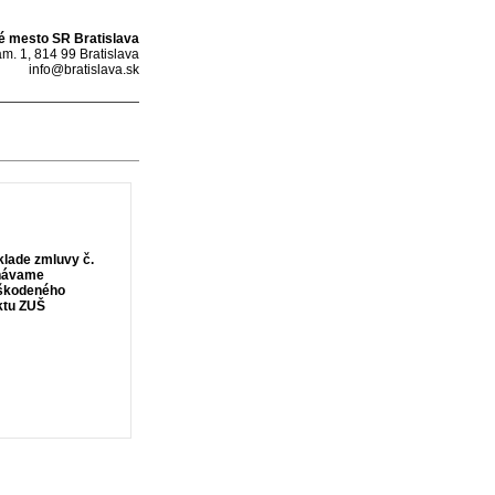
é mesto SR Bratislava
m. 1, 814 99 Bratislava
info@bratislava.sk
klade zmluvy č.
dnávame
oškodeného
ktu ZUŠ