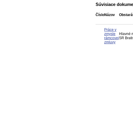
Súvisiace dokume
Číslo
Názov
Obstará
Práce v
zmysle
Hlavné 
rámcovej
SR Brati
zmluvy