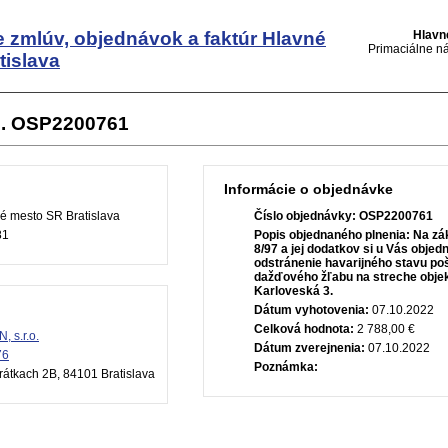
e zmlúv, objednávok a faktúr
Hlavné
Hlavn
Primaciálne ná
tislava
č. OSP2200761
Informácie o objednávke
é mesto SR Bratislava
Číslo objednávky:
OSP2200761
81
Popis objednaného plnenia:
Na zá
8/97 a jej dodatkov si u Vás obje
odstránenie havarijného stavu p
dažďového žľabu na streche obje
Karloveská 3.
Dátum vyhotovenia:
07.10.2022
Celková hodnota:
2 788,00 €
, s.r.o.
Dátum zverejnenia:
07.10.2022
76
Poznámka:
átkach 2B, 84101 Bratislava