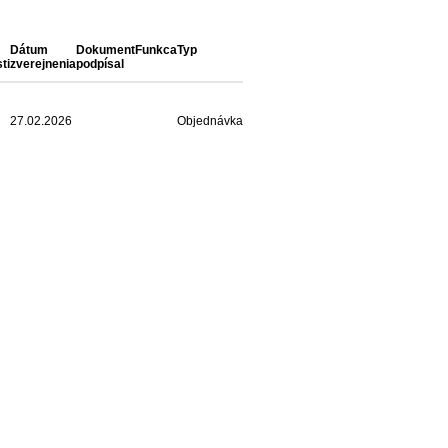
Dátum
Dokument
Funkca
Typ
ti
zverejnenia
podpísal
27.02.2026
Objednávka