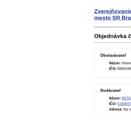
Zverejňovani
mesto SR Bra
Objednávka 
Obstarávateľ
Názov:
Hlavn
IČO:
006034
Dodávateľ
Názov:
RETAN
IČO:
518065
Adresa:
Na vr