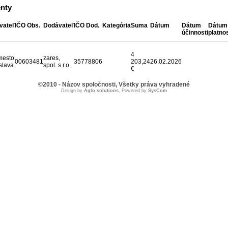
nty
vateľ
IČO Obs.
Dodávateľ
IČO Dod.
Kategória
Suma
Dátum
Dátum
Dátum
účinnosti
platnos
4
mesto
zares,
00603481
35778806
203,24
26.02.2026
slava
spol. s r.o.
€
©2010 - Názov spoločnosti, Všetky práva vyhradené
Design by
Aglo solutions
, Powered by
SysCom