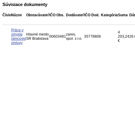
Súvisiace dokumenty
Číslo
Názov
Obstarávateľ
IČO Obs.
Dodávateľ
IČO Dod.
Kategória
Suma
Dá
Práce v
4
zmysle
Hlavné mesto
zares,
00603481
35778806
203,24
26.
rámcovej
SR Bratislava
spol. s r.o.
€
zmluvy