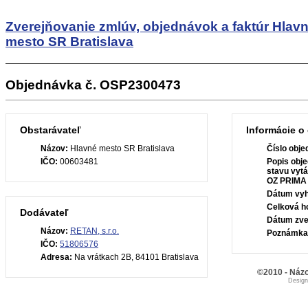
Zverejňovanie zmlúv, objednávok a faktúr
Hlav
mesto SR Bratislava
Objednávka č. OSP2300473
Obstarávateľ
Informácie o
Názov:
Hlavné mesto SR Bratislava
Číslo obje
IČO:
00603481
Popis obje
stavu vytá
OZ PRIMA z
Dátum vyh
Celková h
Dodávateľ
Dátum zve
Názov:
RETAN, s.r.o.
Poznámka
IČO:
51806576
Adresa:
Na vrátkach 2B, 84101 Bratislava
©2010 - Názo
Desig