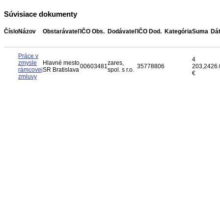
Súvisiace dokumenty
Číslo
Názov
Obstarávateľ
IČO Obs.
Dodávateľ
IČO Dod.
Kategória
Suma
Dá
Práce v
4
zmysle
Hlavné mesto
zares,
00603481
35778806
203,24
26.
rámcovej
SR Bratislava
spol. s r.o.
€
zmluvy