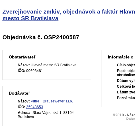
Zverejňovanie zmlúv, objednávok a faktúr
Hlav
mesto SR Bratislava
Objednávka č. OSP2400587
Obstarávateľ
Informácie o
Názov:
Hlavné mesto SR Bratislava
Číslo obje
IČO:
00603481
Popis obje
obrubníko
Dátum vyh
Celková h
Dátum zve
Dodávateľ
Poznámka
Názov:
Pittel + Brausewetter s.r.o.
IČO:
35943653
Adresa:
Stará Vajnorská 1, 83104
©2010 - Názo
Bratislava
Desig