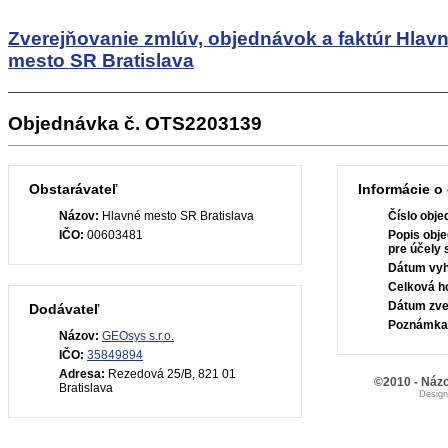
Zverejňovanie zmlúv, objednávok a faktúr
Hlav
mesto SR Bratislava
Objednávka č. OTS2203139
Obstarávateľ
Informácie o
Názov:
Hlavné mesto SR Bratislava
Číslo obje
IČO:
00603481
Popis obje
pre účely
Dátum vyh
Celková h
Dátum zve
Dodávateľ
Poznámka
Názov:
GEOsys s.r.o.
IČO:
35849894
Adresa:
Rezedová 25/B, 821 01
©2010 - Názo
Bratislava
Desig