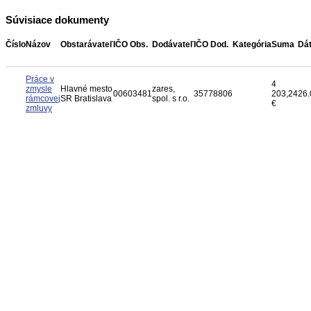
Súvisiace dokumenty
Číslo
Názov
Obstarávateľ
IČO Obs.
Dodávateľ
IČO Dod.
Kategória
Suma
Dá
Práce v
4
zmysle
Hlavné mesto
zares,
00603481
35778806
203,24
26.
rámcovej
SR Bratislava
spol. s r.o.
€
zmluvy