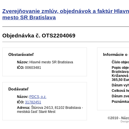
Zverejňovanie zmlúv, objednávok a faktúr
Hlav
mesto SR Bratislava
Objednávka č. OTS2204069
Obstarávateľ
Informácie o
Názov:
Hlavné mesto SR Bratislava
Číslo obje
IČO:
00603481
Popis obje
Bratislav
Križanová
365,50 Eu
Dátum vyh
Dodávateľ
Celková h
Dátum zve
Názov:
PDCS, o.z.
Poznámka
IČO:
31782451
Adresa:
Štúrova 24/13, 81102 Bratislava -
mestská časť Staré Mest
©2010 - Názo
Desig