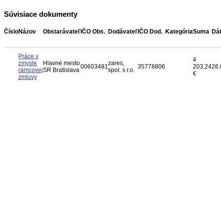
Súvisiace dokumenty
Číslo
Názov
Obstarávateľ
IČO Obs.
Dodávateľ
IČO Dod.
Kategória
Suma
Dá
Práce v
4
zmysle
Hlavné mesto
zares,
00603481
35778806
203,24
26.
rámcovej
SR Bratislava
spol. s r.o.
€
zmluvy