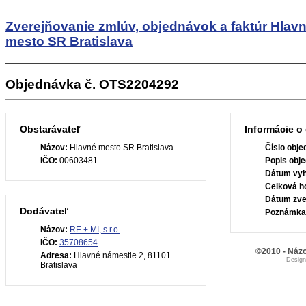
Zverejňovanie zmlúv, objednávok a faktúr
Hlav
mesto SR Bratislava
Objednávka č. OTS2204292
Obstarávateľ
Informácie o
Názov:
Hlavné mesto SR Bratislava
Číslo obje
IČO:
00603481
Popis obje
Dátum vyh
Celková h
Dátum zve
Dodávateľ
Poznámka
Názov:
RE + MI, s.r.o.
IČO:
35708654
©2010 - Názo
Adresa:
Hlavné námestie 2, 81101
Desig
Bratislava