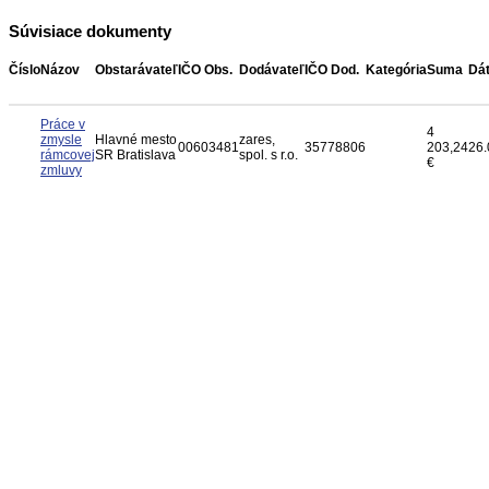
Súvisiace dokumenty
Číslo
Názov
Obstarávateľ
IČO Obs.
Dodávateľ
IČO Dod.
Kategória
Suma
Dá
Práce v
4
zmysle
Hlavné mesto
zares,
00603481
35778806
203,24
26.
rámcovej
SR Bratislava
spol. s r.o.
€
zmluvy