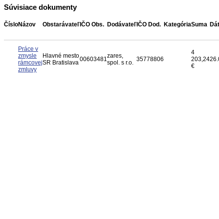
Súvisiace dokumenty
Číslo
Názov
Obstarávateľ
IČO Obs.
Dodávateľ
IČO Dod.
Kategória
Suma
Dá
Práce v
4
zmysle
Hlavné mesto
zares,
00603481
35778806
203,24
26.
rámcovej
SR Bratislava
spol. s r.o.
€
zmluvy