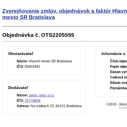
Zverejňovanie zmlúv, objednávok a faktúr
Hlav
mesto SR Bratislava
Objednávka č. OTS2205595
Obstarávateľ
Informácie o
Názov:
Hlavné mesto SR Bratislava
Číslo obje
IČO:
00603481
Popis obje
Dátum vyh
Celková h
Dátum zve
Dodávateľ
Poznámka
Názov:
zares, spol. s r.o.
IČO:
35778806
©2010 - Názo
Adresa:
Na vrátkach 15, 84101 Bratislava
Desig