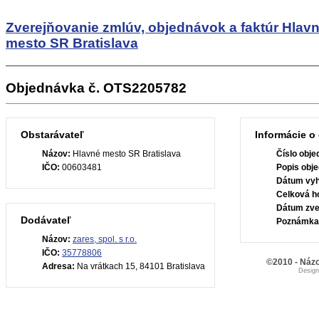
Zverejňovanie zmlúv, objednávok a faktúr
Hlav
mesto SR Bratislava
Objednávka č. OTS2205782
Obstarávateľ
Informácie o
Názov:
Hlavné mesto SR Bratislava
Číslo obje
IČO:
00603481
Popis obje
Dátum vyh
Celková h
Dátum zve
Dodávateľ
Poznámka
Názov:
zares, spol. s r.o.
IČO:
35778806
©2010 - Názo
Adresa:
Na vrátkach 15, 84101 Bratislava
Desig