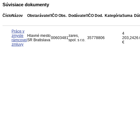
Súvisiace dokumenty
Číslo
Názov
Obstarávateľ
IČO Obs.
Dodávateľ
IČO Dod.
Kategória
Suma
Dá
Práce v
4
zmysle
Hlavné mesto
zares,
00603481
35778806
203,24
26.
rámcovej
SR Bratislava
spol. s r.o.
€
zmluvy