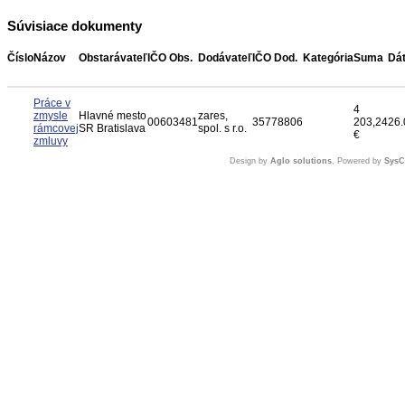
Súvisiace dokumenty
Číslo
Názov
Obstarávateľ
IČO Obs.
Dodávateľ
IČO Dod.
Kategória
Suma
Dá
Práce v
4
zmysle
Hlavné mesto
zares,
00603481
35778806
203,24
26.
rámcovej
SR Bratislava
spol. s r.o.
€
zmluvy
Design by
Aglo solutions
, Powered by
Sys