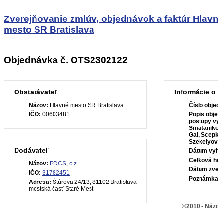
Zverejňovanie zmlúv, objednávok a faktúr
Hlav
mesto SR Bratislava
Objednávka č. OTS2302122
Obstarávateľ
Informácie o
Názov:
Hlavné mesto SR Bratislava
Číslo obje
IČO:
00603481
Popis obje
postupy v
Smataniko
Gal, Scepk
Szekelyova
Dodávateľ
Dátum vyh
Celková h
Názov:
PDCS, o.z.
Dátum zve
IČO:
31782451
Poznámka
Adresa:
Štúrova 24/13, 81102 Bratislava -
mestská časť Staré Mest
©2010 - Názo