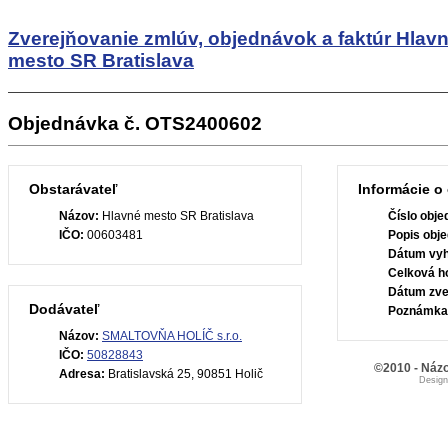
Zverejňovanie zmlúv, objednávok a faktúr
Hlav
mesto SR Bratislava
Objednávka č. OTS2400602
Obstarávateľ
Informácie o
Názov:
Hlavné mesto SR Bratislava
Číslo obje
IČO:
00603481
Popis obje
Dátum vyh
Celková h
Dátum zve
Dodávateľ
Poznámka
Názov:
SMALTOVŇA HOLÍČ s.r.o.
IČO:
50828843
©2010 - Názo
Adresa:
Bratislavská 25, 90851 Holič
Desig