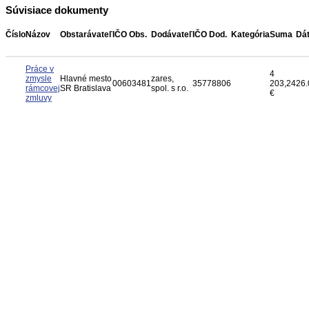
Súvisiace dokumenty
Číslo
Názov
Obstarávateľ
IČO Obs.
Dodávateľ
IČO Dod.
Kategória
Suma
Dá
Práce v
4
zmysle
Hlavné mesto
zares,
00603481
35778806
203,24
26.
rámcovej
SR Bratislava
spol. s r.o.
€
zmluvy