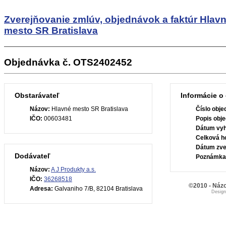
Zverejňovanie zmlúv, objednávok a faktúr
Hlav
mesto SR Bratislava
Objednávka č. OTS2402452
Obstarávateľ
Informácie o
Názov:
Hlavné mesto SR Bratislava
Číslo obje
IČO:
00603481
Popis obje
Dátum vyh
Celková h
Dátum zve
Dodávateľ
Poznámka
Názov:
A J Produkty a.s.
IČO:
36268518
©2010 - Názo
Adresa:
Galvaniho 7/B, 82104 Bratislava
Desig