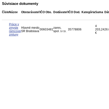
Súvisiace dokumenty
Číslo
Názov
Obstarávateľ
IČO Obs.
Dodávateľ
IČO Dod.
Kategória
Suma
Dá
Práce v
4
zmysle
Hlavné mesto
zares,
00603481
35778806
203,24
26.
rámcovej
SR Bratislava
spol. s r.o.
€
zmluvy