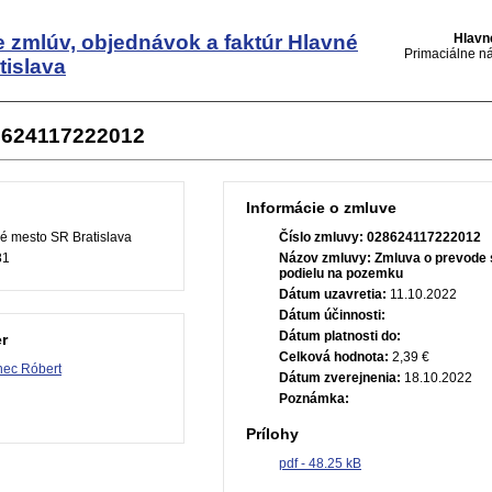
e zmlúv, objednávok a faktúr
Hlavné
Hlavn
Primaciálne ná
tislava
8624117222012
Informácie o zmluve
é mesto SR Bratislava
Číslo zmluvy:
028624117222012
81
Názov zmluvy:
Zmluva o prevode 
podielu na pozemku
Dátum uzavretia:
11.10.2022
Dátum účinnosti:
Dátum platnosti do:
r
Celková hodnota:
2,39 €
nec Róbert
Dátum zverejnenia:
18.10.2022
Poznámka:
Prílohy
pdf - 48.25 kB