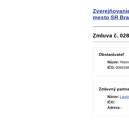
Zverejňovani
mesto SR Bra
Zmluva č. 02
Obstarávateľ
Názov:
Hlavn
IČO:
006034
Zmluvný partne
Názov:
Lauri
IČO:
Adresa:
,