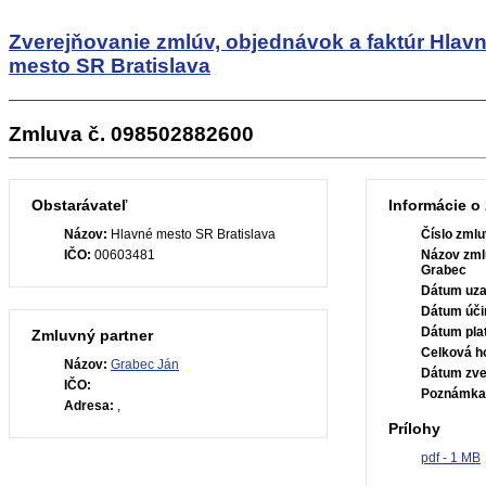
Zverejňovanie zmlúv, objednávok a faktúr
Hlav
mesto SR Bratislava
Zmluva č. 098502882600
Obstarávateľ
Informácie o
Názov:
Hlavné mesto SR Bratislava
Číslo zmlu
IČO:
00603481
Názov zml
Grabec
Dátum uza
Dátum úči
Dátum plat
Zmluvný partner
Celková h
Názov:
Grabec Ján
Dátum zve
IČO:
Poznámka
Adresa:
,
Prílohy
pdf - 1 MB