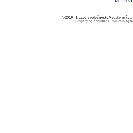
pdf - 79.01
©2010 - Názov spoločnosti, Všetky práva
Design by
Aglo solutions
, Powered by
Sys