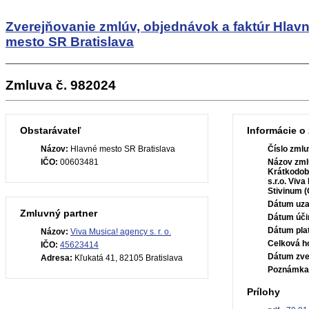
Zverejňovanie zmlúv, objednávok a faktúr
Hlav
mesto SR Bratislava
Zmluva č. 982024
Obstarávateľ
Informácie o
Názov:
Hlavné mesto SR Bratislava
Číslo zmlu
IČO:
00603481
Názov zml
Krátkodob
s.r.o. Viva
Stivinum (
Dátum uza
Zmluvný partner
Dátum úči
Dátum plat
Názov:
Viva Musica! agency s. r. o.
Celková h
IČO:
45623414
Dátum zve
Adresa:
Kľukatá 41, 82105 Bratislava
Poznámka
Prílohy