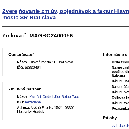
Zverejňovanie zmlúv, objednávok a faktúr
Hlav
mesto SR Bratislava
Zmluva č. MAGBO2400056
Obstarávateľ
Informácie o
Názov:
Hlavné mesto SR Bratislava
Číslo zmlu
IČO:
00603481
Názov zml
použitie d
Salvator
Dátum uza
Dátum úči
Zmluvný partner
Dátum plat
Názov:
Mgr. Art. Ondrej Jób, Setup Type
Celková h
IČO:
nezadané
Dátum zve
Adresa:
Vyšné Fabriky 15/21, 03301
Poznámka
Liptovský Hrádok
Prílohy
pdf - 127.