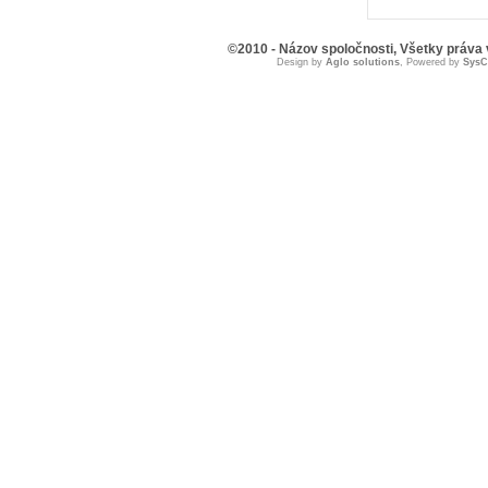
©2010 - Názov spoločnosti, Všetky práva
Design by
Aglo solutions
, Powered by
Sys