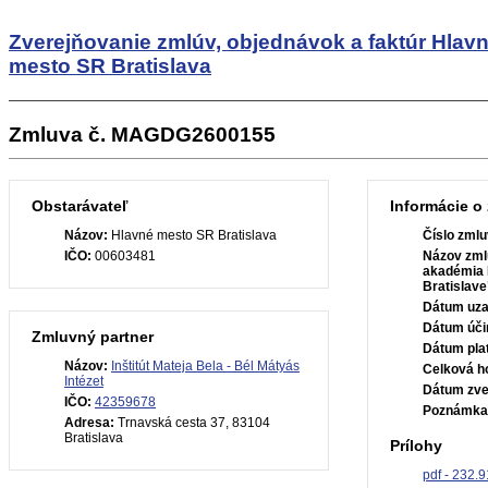
Zverejňovanie zmlúv, objednávok a faktúr
Hlav
mesto SR Bratislava
Zmluva č. MAGDG2600155
Obstarávateľ
Informácie o
Názov:
Hlavné mesto SR Bratislava
Číslo zmlu
IČO:
00603481
Názov zml
akadémia 
Bratislave
Dátum uza
Dátum úči
Zmluvný partner
Dátum plat
Názov:
Inštitút Mateja Bela - Bél Mátyás
Celková h
Intézet
Dátum zve
IČO:
42359678
Poznámka
Adresa:
Trnavská cesta 37, 83104
Bratislava
Prílohy
pdf - 232.