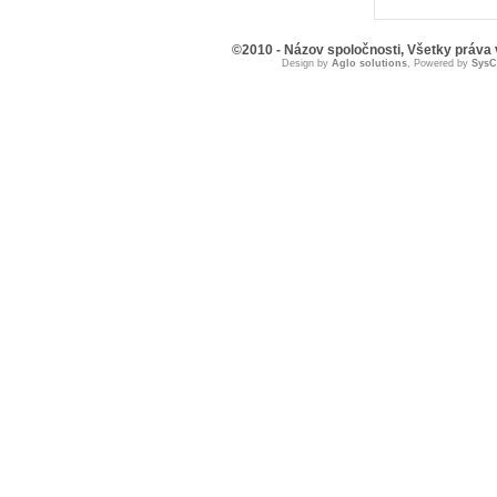
©2010 - Názov spoločnosti, Všetky práva
Design by
Aglo solutions
, Powered by
Sys