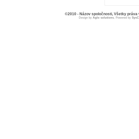
©2010 - Názov spoločnosti, Všetky práva
Design by
Aglo solutions
, Powered by
Sys