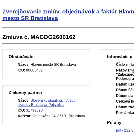
Zverejňovanie zmlúv, objednávok a faktúr
Hlav
mesto SR Bratislava
Zmluva č. MAGDG2600162
Obstarávateľ
Informácie o
Názov:
Hlavné mesto SR Bratislava
Číslo zmlu
IČO:
00603481
Názov zml
"Zabezpeče
Podprogr
Dátum uza
Dátum úči
Zmluvný partner
Dátum plat
Názov:
Slovenský skauting, 47. zbor
Celková h
skautov Bratislava-Petržalka
Dátum zve
IČO:
31799698
Poznámka
Adresa:
Belinského 24, 85101 Bratislava
Prílohy
pdf - 232.6