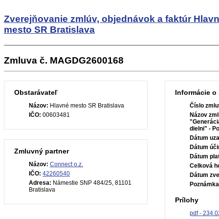
Zverejňovanie zmlúv, objednávok a faktúr
Hlav
mesto SR Bratislava
Zmluva č. MAGDG2600168
Obstarávateľ
Informácie o
Názov:
Hlavné mesto SR Bratislava
Číslo zmlu
IČO:
00603481
Názov zml
"Generácia
dielni" - 
Dátum uza
Dátum úči
Zmluvný partner
Dátum plat
Názov:
Connect o.z.
Celková h
IČO:
42260540
Dátum zve
Adresa:
Námestie SNP 484/25, 81101
Poznámka
Bratislava
Prílohy
pdf - 234.