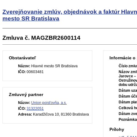
Zverejňovanie zmlúv, objednávok a faktúr
Hlav
mesto SR Bratislava
Zmluva č. MAGZBR2600114
Obstarávateľ
Informácie o
Názov:
Hlavné mesto SR Bratislava
Číslo zmlu
IČO:
00603481
Názov zml
Jarovce –
Ostružino
dobu udrža
Dátum uza
Zmluvný partner
Dátum úči
Dátum plat
Názov:
Union poisťovňa, a.s.
Celková h
IČO:
31322051
Dátum zve
Adresa:
Karadžičova 10, 81360 Bratislava
Poznámka
Prílohy