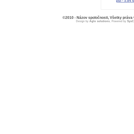
pdf - 5.84
©2010 - Názov spoločnosti, Všetky práva
Design by
Aglo solutions
, Powered by
Sys