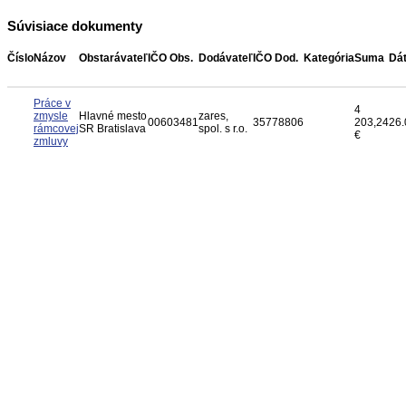
Súvisiace dokumenty
Číslo
Názov
Obstarávateľ
IČO Obs.
Dodávateľ
IČO Dod.
Kategória
Suma
Dá
Práce v
4
zmysle
Hlavné mesto
zares,
00603481
35778806
203,24
26.
rámcovej
SR Bratislava
spol. s r.o.
€
zmluvy