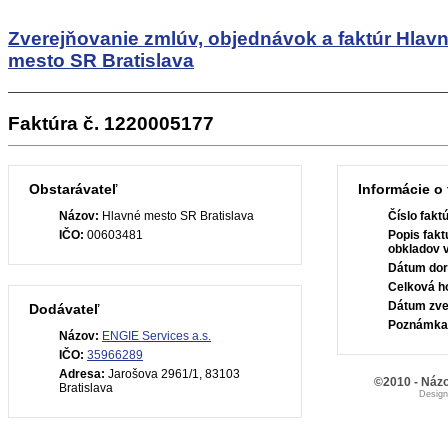
Zverejňovanie zmlúv, objednávok a faktúr
Hlav
mesto SR Bratislava
Faktúra č. 1220005177
Obstarávateľ
Informácie o 
Názov:
Hlavné mesto SR Bratislava
Číslo fakt
IČO:
00603481
Popis fakt
obkladov 
Dátum dor
Celková h
Dátum zve
Dodávateľ
Poznámka
Názov:
ENGIE Services a.s.
IČO:
35966289
Adresa:
Jarošova 2961/1, 83103
©2010 - Názo
Bratislava
Desig