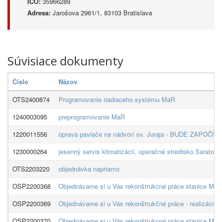
IČO:
35966289
Adresa:
Jarošova 2961/1, 83103 Bratislava
Súvisiace dokumenty
Číslo
Názov
OTS2400874
Programovanie riadiaceho systému MaR
1240003095
preprogramovanie MaR
1220011556
oprava pavlače na nádvorí sv. Juraja - BUDE ZAP
1230000264
jesenný servis klimatizácií, operačné stredisko Saratov
OTS2203220
objednávka napriamo
OSP2200368
Objednávame si u Vás rekonštrukcné práce stanice MsP 
OSP2200369
Objednávame si u Vás rekonštrukčné práce - realizácia
OSP2200370
Objednávame si u Vás rekonštrukcné práce stanice MsP 