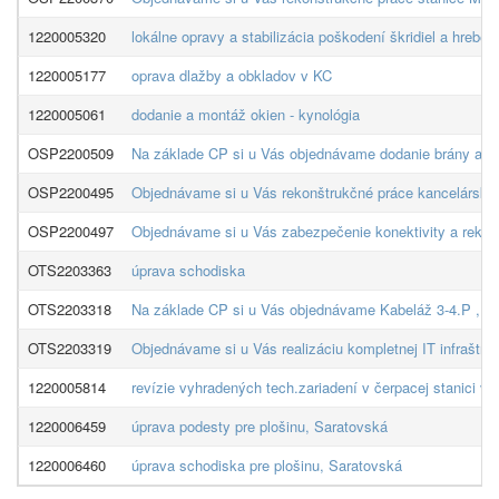
1220005320
lokálne opravy a stabilizácia poškodení škridiel a hrebe
1220005177
oprava dlažby a obkladov v KC
1220005061
dodanie a montáž okien - kynológia
OSP2200509
Na základe CP si u Vás objednávame dodanie brány a k
OSP2200495
Objednávame si u Vás rekonštrukčné práce kancelárskych
OSP2200497
Objednávame si u Vás zabezpečenie konektivity a rekon
OTS2203363
úprava schodiska
OTS2203318
Na základe CP si u Vás objednávame Kabeláž 3-4.P , pre
OTS2203319
Objednávame si u Vás realizáciu kompletnej IT infraštr
1220005814
revízie vyhradených tech.zariadení v čerpacej stanici v
1220006459
úprava podesty pre plošinu, Saratovská
1220006460
úprava schodiska pre plošinu, Saratovská