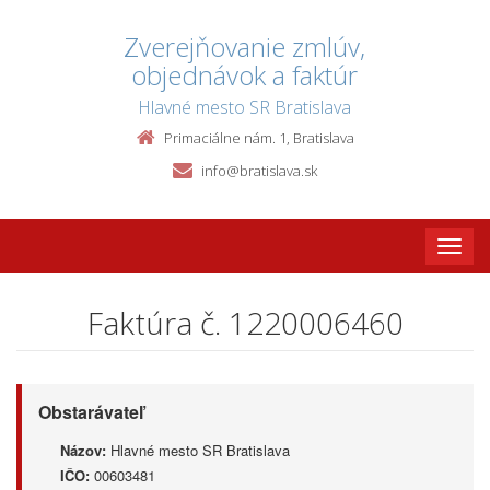
Zverejňovanie zmlúv,
objednávok a faktúr
Hlavné mesto SR Bratislava
Primaciálne nám. 1, Bratislava
info@bratislava.sk
Toggle
naviga
Faktúra č. 1220006460
Obstarávateľ
Názov:
Hlavné mesto SR Bratislava
IČO:
00603481