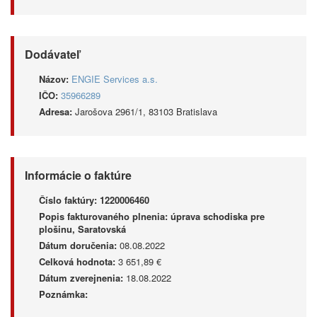
Dodávateľ
Názov:
ENGIE Services a.s.
IČO:
35966289
Adresa:
Jarošova 2961/1, 83103 Bratislava
Informácie o faktúre
Číslo faktúry:
1220006460
Popis fakturovaného plnenia:
úprava schodiska pre
plošinu, Saratovská
Dátum doručenia:
08.08.2022
Celková hodnota:
3 651,89 €
Dátum zverejnenia:
18.08.2022
Poznámka: