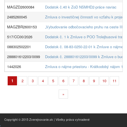
MAGZD2600084
Dodatok č.40 k ZoD NSMHD2-práce naviac
2485260045
Zmluva o investičnej činnosti vo vzťahu k proje
MAGZBR2600153
„Vybudovanie odbočovacieho pruhu na ceste III/1
517/CC00/2026
Dodatok č. 1 k Zmluve o POO Trolejbusové trate 
088302502201
Dodatok č. 08-83-0250-22-01 k Zmluve o nájme p
288801612203/0099
Dodatok č. 288801612203/0099 k Zmluve o budúcej
1442026
Zmluva o nájme priestoru - Krátkodobý nájom 14
1
2
3
4
5
6
7
8
9
10
11
»
Copyright © 2015 Zverejnovanie.sk | Všetky práva vyhradené