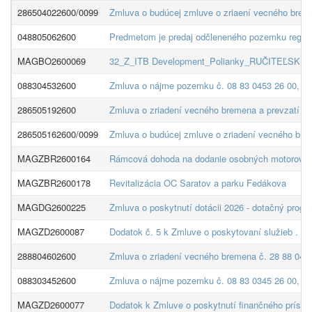
286504022600/0099
Zmluva o budúcej zmluve o zriaení vecného brem
048805062600
Predmetom je predaj odčleneného pozemku reg. „C
MAGBO2600069
32_Z_ITB Development_Polianky_RUČITEĽSKÉ
088304532600
Zmluva o nájme pozemku č. 08 83 0453 26 00, pre
286505192600
Zmluva o zriadení vecného bremena a prevzatí z
286505162600/0099
Zmluva o budúcej zmluve o zriadení vecného bre
MAGZBR2600164
Rámcová dohoda na dodanie osobných motorových
MAGZBR2600178
Revitalizácia OC Saratov a parku Fedákova
MAGDG2600225
Zmluva o poskytnutí dotácii 2026 - dotačný prog
MAGZD2600087
Dodatok č. 5 k Zmluve o poskytovaní služieb .
288804602600
Zmluva o zriadení vecného bremena č. 28 88 0460 
088303452600
Zmluva o nájme pozemku č. 08 83 0345 26 00, pre
MAGZD2600077
Dodatok k Zmluve o poskytnutí finančného prísp