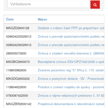
Číslo
Názov
MAGZD2600128
Dodatok o vrátení časti FPP po prepočítaní v
028634233026012
Zmluva o prevode spoluvlastníckeho podielu na 
028624236326012
Zmluva o prevode spoluvlastníckeho podielu na 
286505072600
Zmluva o zriadení vecného bremena č. 286505072
MAGBO2600073
Bezodplatná zmluva SSV/OPZ/032/2026 o spoluprá
118803982600
Zverenie pozemkov reg."C" KN p.č. 170- ostatná 
MAGDG2600202
Zmluva o poskytnutí dotácie - DV - Proseniorské 
118804622600
Protokol o zverení majetku do správy - pozemky p
0783087422500
Zmluva o nájme nebytových preistorov č. 07 83 08
MAGZBR2600142
Projektová dokumentácia k rekonštrukcii zariadeni