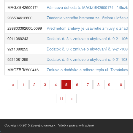
MAGZBR2600174
Rámcová dohoda č. MAGZBR2600174 - "Služby 
286504612600
Zriadenie vecného bremena za účelom uloženia vod
288803392600/0099
Predmetom zmluvy je uzavretie zmluvy o zriadení
9211069243
Dodatok č. 3 k zmluve o ubytovaní č. 9-21-1069-2
9211080253
Dodatok č. 3 k zmluve o ubytovaní č. 9-21-1080-2
9211081255
Dodatok č. 5 k zmluve o ubytovaní c. 9-21-1081-2
MAGZBR2500416
Zmluva o dodávke a odbere tepla ul. Tománkova 5-
«
1
2
3
4
5
6
7
8
9
10
11
»
Copyright © 2015 Zverejnovanie.sk | Všetky práva vyhradené