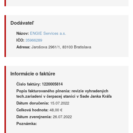
Dodávateľ
Názov:
ENGIE Services a.s.
IČO:
35966289
Adresa:
Jarošova 2961/1, 83103 Bratislava
Informácie o faktúre
Číslo faktúry:
1220005814
Popis fakturovaného plnenia:
revízie vyhradených
tech.zariadení v čerpacej stanici v Sade Janka Kráľa
Dátum doručenia:
15.07.2022
Celková hodnota:
48,00 €
Dátum zverejnenia:
26.07.2022
Poznámka: