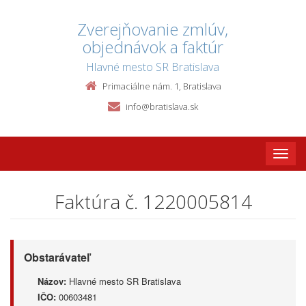
Zverejňovanie zmlúv,
objednávok a faktúr
Hlavné mesto SR Bratislava
Primaciálne nám. 1, Bratislava
info@bratislava.sk
Toggle
naviga
Faktúra č. 1220005814
Obstarávateľ
Názov:
Hlavné mesto SR Bratislava
IČO:
00603481