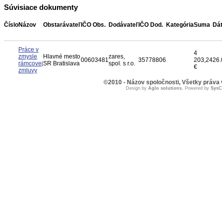
Súvisiace dokumenty
Číslo
Názov
Obstarávateľ
IČO Obs.
Dodávateľ
IČO Dod.
Kategória
Suma
Dá
Práce v
4
zmysle
Hlavné mesto
zares,
00603481
35778806
203,24
26.
rámcovej
SR Bratislava
spol. s r.o.
€
zmluvy
©2010 - Názov spoločnosti, Všetky práva
Design by
Aglo solutions
, Powered by
Sys