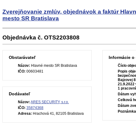
Zverejňovanie zmlúv, objednávok a faktúr
Hlav
mesto SR Bratislava
Objednávka č. OTS2203808
Obstarávateľ
Informácie o
Názov:
Hlavné mesto SR Bratislava
Číslo obje
IČO:
00603481
Popis obje
bezpečnost
Bajzovej 8
21.9.2022 
1 pracovn
Dodávateľ
Dátum vyh
Celková h
Názov:
ARES SECURITY, s.r.o.
Dátum zve
IČO:
35874368
Poznámka
Adresa:
Hrachová 41, 82105 Bratislava