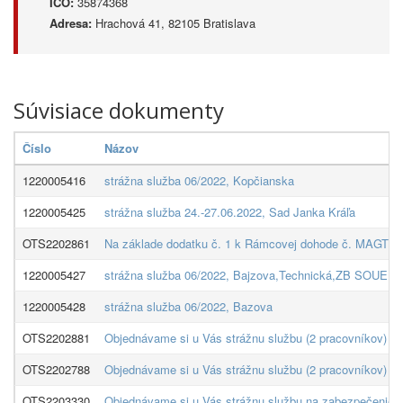
IČO:
35874368
Adresa:
Hrachová 41, 82105 Bratislava
Súvisiace dokumenty
Číslo
Názov
1220005416
strážna služba 06/2022, Kopčianska
1220005425
strážna služba 24.-27.06.2022, Sad Janka Kráľa
OTS2202861
Na základe dodatku č. 1 k Rámcovej dohode č. MAGTS210
1220005427
strážna služba 06/2022, Bajzova,Technická,ZB SOUE
1220005428
strážna služba 06/2022, Bazova
OTS2202881
Objednávame si u Vás strážnu službu (2 pracovníkov) n
OTS2202788
Objednávame si u Vás strážnu službu (2 pracovníkov) n
OTS2203330
Objednávame si u Vás strážnu službu na zabezpečenie o