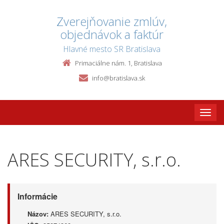
Zverejňovanie zmlúv,
objednávok a faktúr
Hlavné mesto SR Bratislava
Primaciálne nám. 1, Bratislava
info@bratislava.sk
Toggle
naviga
ARES SECURITY, s.r.o.
Informácie
Názov:
ARES SECURITY, s.r.o.