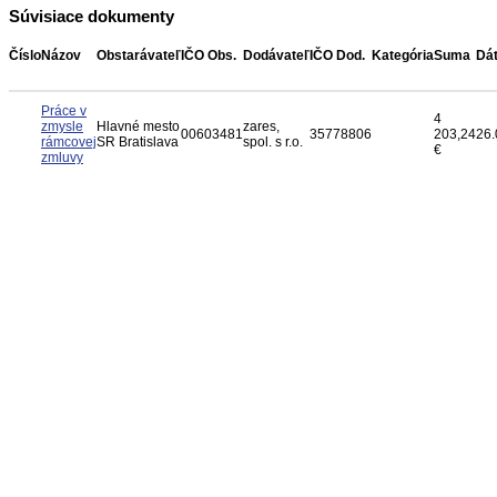
Súvisiace dokumenty
Číslo
Názov
Obstarávateľ
IČO Obs.
Dodávateľ
IČO Dod.
Kategória
Suma
Dá
Práce v
4
zmysle
Hlavné mesto
zares,
00603481
35778806
203,24
26.
rámcovej
SR Bratislava
spol. s r.o.
€
zmluvy