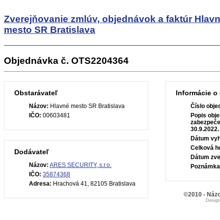
Zverejňovanie zmlúv, objednávok a faktúr
Hlav
mesto SR Bratislava
Objednávka č. OTS2204364
Obstarávateľ
Informácie o
Názov:
Hlavné mesto SR Bratislava
Číslo obje
IČO:
00603481
Popis obje
zabezpečen
30.9.2022.
Dátum vyh
Celková h
Dodávateľ
Dátum zve
Názov:
ARES SECURITY, s.r.o.
Poznámka
IČO:
35874368
Adresa:
Hrachová 41, 82105 Bratislava
©2010 - Názo
Desig