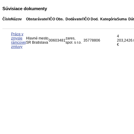
Súvisiace dokumenty
Číslo
Názov
Obstarávateľ
IČO Obs.
Dodávateľ
IČO Dod.
Kategória
Suma
Dá
Práce v
4
zmysle
Hlavné mesto
zares,
00603481
35778806
203,24
26.
rámcovej
SR Bratislava
spol. s r.o.
€
zmluvy