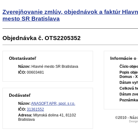
Zverejňovanie zmlúv, objednávok a faktúr
Hlav
mesto SR Bratislava
Objednávka č. OTS2205352
Obstarávateľ
Informácie o
Názov:
Hlavné mesto SR Bratislava
Číslo obje
IČO:
00603481
Popis obje
Domus - X 
Dátum vyh
Celková h
Dátum zve
Dodávateľ
Poznámka
Názov:
ANASOFT APR, spol. s r.o.
IČO:
31361552
Adresa:
Mlynská dolina 41, 81102
©2010 - Názo
Bratislava
Desig