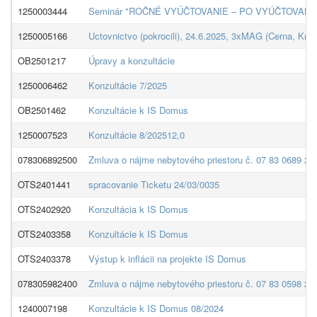
1250003444
Seminár "ROČNÉ VYÚČTOVANIE – PO VYÚČTOVANÍ" 2
1250005166
Uctovnictvo (pokrocili), 24.6.2025, 3xMAG (Cerna, Kraj
OB2501217
Úpravy a konzultácie
1250006462
Konzultácie 7/2025
OB2501462
Konzultácie k IS Domus
1250007523
Konzultácie 8/202512,0
078306892500
Zmluva o nájme nebytového priestoru č. 07 83 0689 25 
OTS2401441
spracovanie Ticketu 24/03/0035
OTS2402920
Konzultácia k IS Domus
OTS2403358
Konzultácie k IS Domus
OTS2403378
Výstup k inflácii na projekte IS Domus
078305982400
Zmluva o nájme nebytového priestoru č. 07 83 0598 24 
1240007198
Konzultácie k IS Domus 08/2024