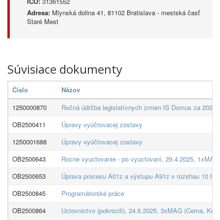
IČO:
31361552
Adresa:
Mlynská dolina 41, 81102 Bratislava - mestská časť
Staré Mest
Súvisiace dokumenty
Číslo
Názov
1250000870
Ročná údržba legislatívnych zmien IS Domus za 2025
OB2500411
Úpravy vyúčtovacej zostavy
1250001688
Úpravy vyúčtovacej zostavy
OB2500643
Rocne vyuctovanie - po vyuctovani, 29.4.2025, 1xMAG
OB2500653
Úprava procesu A01z a výstupu A91z v rozshau 10 hod
OB2500845
Programátorské práce
OB2500864
Uctovnictvo (pokrocili), 24.6.2025, 3xMAG (Cerna, Kra