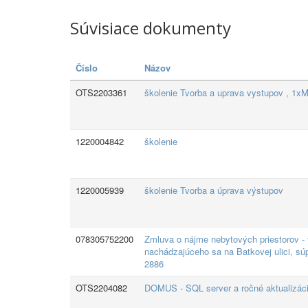
Súvisiace dokumenty
Číslo
Názov
OTS2203361
školenie Tvorba a uprava vystupov , 1x
1220004842
školenie
1220005939
školenie Tvorba a úprava výstupov
078305752200
Zmluva o nájme nebytových priestorov - t
nachádzajúceho sa na Batkovej ulici, súp
2886
OTS2204082
DOMUS - SQL server a ročné aktualizáci