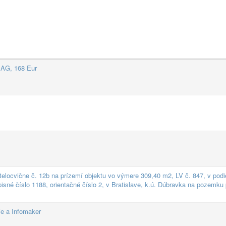
MAG, 168 Eur
elocvične č. 12b na prízemí objektu vo výmere 309,40 m2, LV č. 847, v podie
isné číslo 1188, orientačné číslo 2, v Bratislave, k.ú. Dúbravka na pozemku 
e a Infomaker