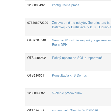
1230005492
konfiguračné práce
078306072300
Zmluva o nájme nebytového priestoru č.
Batkovej 2 v Bratislave, v k. ú. Dúbravk
OTS2304640
Seminar KOnstrukcne prvky a generovanie
Eur s DPH
OTS2304692
Ročný update na SQL a reportovač
OTS2305611
Konzultácia k IS Domus
1230009332
školenie pracovníkov
OTS2401441
spracovanie Ticketu 24/03/0035