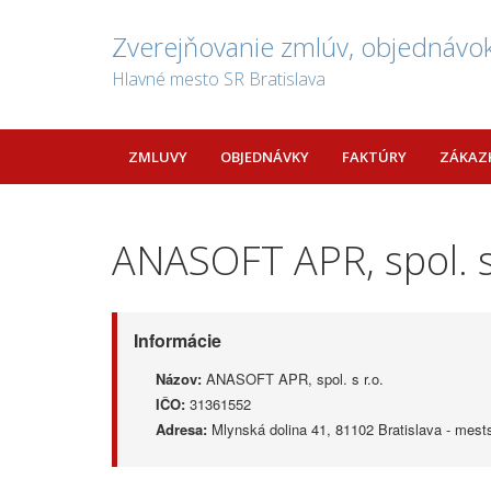
Zverejňovanie zmlúv, objednávok
Hlavné mesto SR Bratislava
ZMLUVY
OBJEDNÁVKY
FAKTÚRY
ZÁKAZ
ANASOFT APR, spol. s
Informácie
Názov:
ANASOFT APR, spol. s r.o.
IČO:
31361552
Adresa:
Mlynská dolina 41, 81102 Bratislava - mest