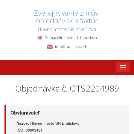
Zverejňovanie zmlúv,
objednávok a faktúr
Hlavné mesto SR Bratislava
Primaciálne nám. 1, Bratislava
info@bratislava.sk
Toggle
naviga
Objednávka č. OTS2204989
Obstarávateľ
Názov:
Hlavné mesto SR Bratislava
IČO:
00603481