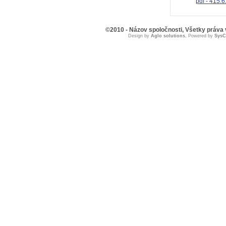
pdf - 415.
©2010 - Názov spoločnosti, Všetky práva
Design by
Aglo solutions
, Powered by
Sys