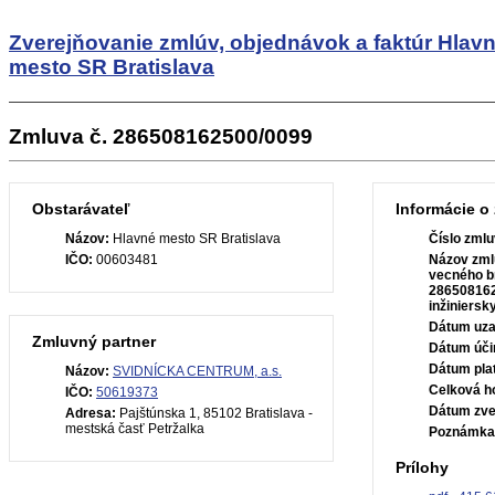
Zverejňovanie zmlúv, objednávok a faktúr
Hlav
mesto SR Bratislava
Zmluva č. 286508162500/0099
Obstarávateľ
Informácie o
Názov:
Hlavné mesto SR Bratislava
Číslo zmlu
IČO:
00603481
Názov zml
vecného b
286508162
inžiniersky
Dátum uza
Zmluvný partner
Dátum úči
Dátum plat
Názov:
SVIDNÍCKA CENTRUM, a.s.
Celková h
IČO:
50619373
Dátum zve
Adresa:
Pajštúnska 1, 85102 Bratislava -
mestská časť Petržalka
Poznámka
Prílohy