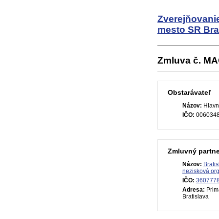
Zverejňovani
mesto SR Bra
Zmluva č. M
Obstarávateľ
Názov:
Hlavn
IČO:
006034
Zmluvný partne
Názov:
Brati
nezisková org
IČO:
360777
Adresa:
Prim
Bratislava