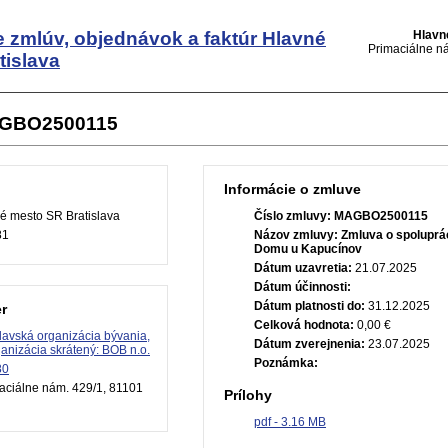
e zmlúv, objednávok a faktúr
Hlavné
Hlavn
Primaciálne ná
tislava
AGBO2500115
Informácie o zmluve
é mesto SR Bratislava
Číslo zmluvy:
MAGBO2500115
81
Názov zmluvy:
Zmluva o spoluprá
Domu u Kapucínov
Dátum uzavretia:
21.07.2025
Dátum účinnosti:
Dátum platnosti do:
31.12.2025
r
Celková hodnota:
0,00 €
slavská organizácia bývania,
Dátum zverejnenia:
23.07.2025
anizácia skrátený: BOB n.o.
Poznámka:
80
aciálne nám. 429/1, 81101
Prílohy
pdf - 3.16 MB