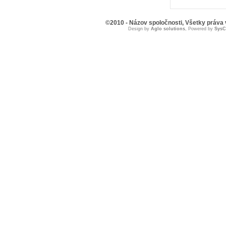
©2010 - Názov spoločnosti, Všetky práva
Design by
Aglo solutions
, Powered by
Sys