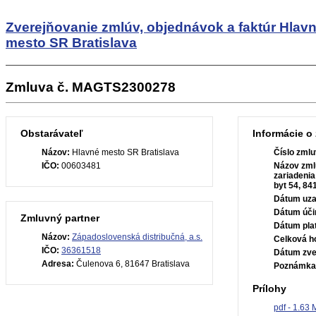
Zverejňovanie zmlúv, objednávok a faktúr
Hlav
mesto SR Bratislava
Zmluva č. MAGTS2300278
Obstarávateľ
Informácie o
Názov:
Hlavné mesto SR Bratislava
Číslo zmlu
IČO:
00603481
Názov zml
zariadenia
byt 54, 84
Dátum uza
Dátum úči
Zmluvný partner
Dátum plat
Názov:
Západoslovenská distribučná, a.s.
Celková h
IČO:
36361518
Dátum zve
Adresa:
Čulenova 6, 81647 Bratislava
Poznámka
Prílohy
pdf - 1.63