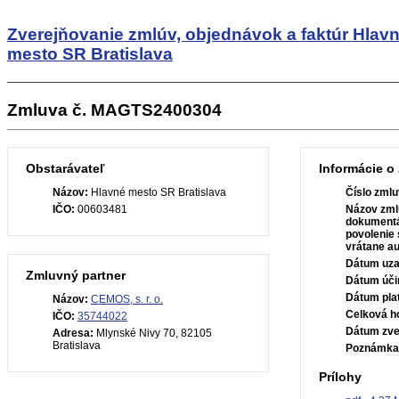
Zverejňovanie zmlúv, objednávok a faktúr
Hlav
mesto SR Bratislava
Zmluva č. MAGTS2400304
Obstarávateľ
Informácie o
Názov:
Hlavné mesto SR Bratislava
Číslo zmlu
IČO:
00603481
Názov zml
dokumentá
povolenie 
vrátane au
Dátum uza
Zmluvný partner
Dátum úči
Dátum plat
Názov:
CEMOS, s. r. o.
Celková h
IČO:
35744022
Dátum zve
Adresa:
Mlynské Nivy 70, 82105
Bratislava
Poznámka
Prílohy