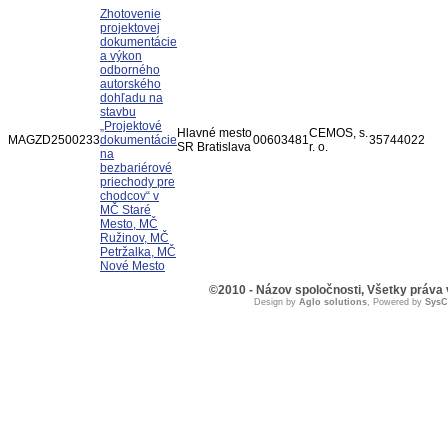
Zhotovenie
projektovej
dokumentácie
a výkon
odborného
autorského
dohľadu na
stavbu
„Projektové
Hlavné mesto
CEMOS, s.
MAGZD2500233
dokumentácie
00603481
35744022
SR Bratislava
r. o.
na
bezbariérové
priechody pre
chodcov“ v
MČ Staré
Mesto, MČ
Ružinov, MČ
Petržalka, MČ
Nové Mesto
©2010 - Názov spoločnosti, Všetky práva
Design by
Aglo solutions
, Powered by
Sys