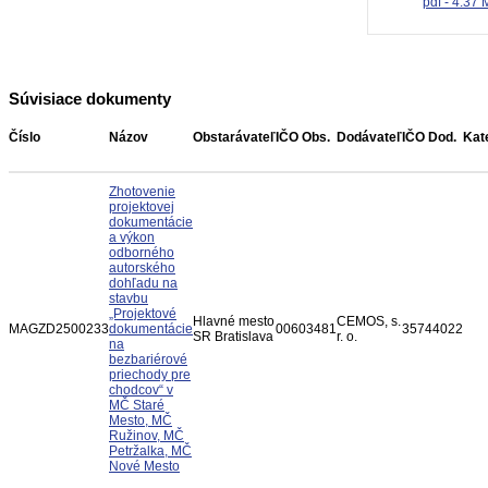
pdf - 4.37
Súvisiace dokumenty
Číslo
Názov
Obstarávateľ
IČO Obs.
Dodávateľ
IČO Dod.
Kat
Zhotovenie
projektovej
dokumentácie
a výkon
odborného
autorského
dohľadu na
stavbu
„Projektové
Hlavné mesto
CEMOS, s.
MAGZD2500233
dokumentácie
00603481
35744022
SR Bratislava
r. o.
na
bezbariérové
priechody pre
chodcov“ v
MČ Staré
Mesto, MČ
Ružinov, MČ
Petržalka, MČ
Nové Mesto