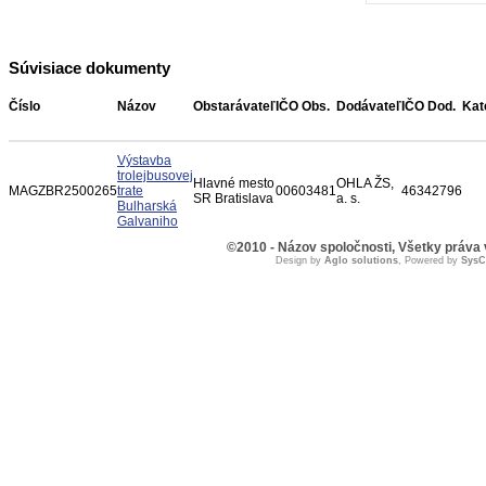
Súvisiace dokumenty
Číslo
Názov
Obstarávateľ
IČO Obs.
Dodávateľ
IČO Dod.
Kat
Výstavba
trolejbusovej
Hlavné mesto
OHLA ŽS,
MAGZBR2500265
trate
00603481
46342796
SR Bratislava
a. s.
Bulharská
Galvaniho
©2010 - Názov spoločnosti, Všetky práva
Design by
Aglo solutions
, Powered by
Sys