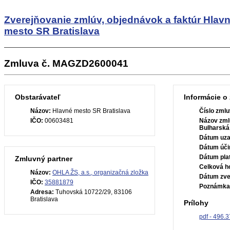
Zverejňovanie zmlúv, objednávok a faktúr
Hlav
mesto SR Bratislava
Zmluva č. MAGZD2600041
Obstarávateľ
Informácie o
Názov:
Hlavné mesto SR Bratislava
Číslo zmlu
IČO:
00603481
Názov zml
Bulharská
Dátum uza
Dátum úči
Dátum plat
Zmluvný partner
Celková h
Názov:
OHLA ŽS, a.s., organizačná zložka
Dátum zve
IČO:
35881879
Poznámka
Adresa:
Tuhovská 10722/29, 83106
Bratislava
Prílohy
pdf - 496.