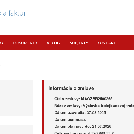
 a faktúr
KY
DOKUMENTY
ARCHÍV
SUBJEKTY
KONTAKT
5
Informácie o zmluve
Číslo zmluvy:
MAGZBR2500265
Názov zmluvy:
Výstavba trolejbusovej tra
Dátum uzavretia:
07.08.2025
Dátum účinnosti:
Dátum platnosti do:
24.03.2026
Celková hodnota:
4 796 998,77 €