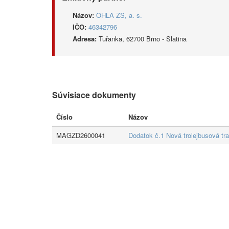
Názov:
OHLA ŽS, a. s.
IČO:
46342796
Adresa:
Tuřanka, 62700 Brno - Slatina
Súvisiace dokumenty
Číslo
Názov
MAGZD2600041
Dodatok č.1 Nová trolejbusová tr