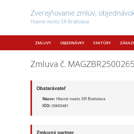
Zverejňovanie zmlúv, objednávok
Hlavné mesto SR Bratislava
ZMLUVY
OBJEDNÁVKY
FAKTÚRY
ZÁKAZ
Zmluva č. MAGZBR250026
Obstarávateľ
Názov:
Hlavné mesto SR Bratislava
IČO:
00603481
Zmluvný partner