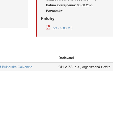
Dátum zverejnenia:
08.08.2025
Poznámka:
Prílohy
pdf - 5.83 MB
Dodávateľ
ať Bulharská Galvaniho
OHLA ŽS, a.s., organizačná zložka