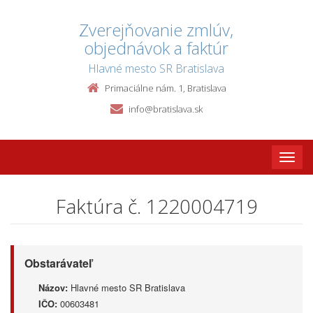
Zverejňovanie zmlúv,
objednávok a faktúr
Hlavné mesto SR Bratislava
Primaciálne nám. 1, Bratislava
info@bratislava.sk
Toggle
naviga
Faktúra č. 1220004719
Obstarávateľ
Názov:
Hlavné mesto SR Bratislava
IČO:
00603481