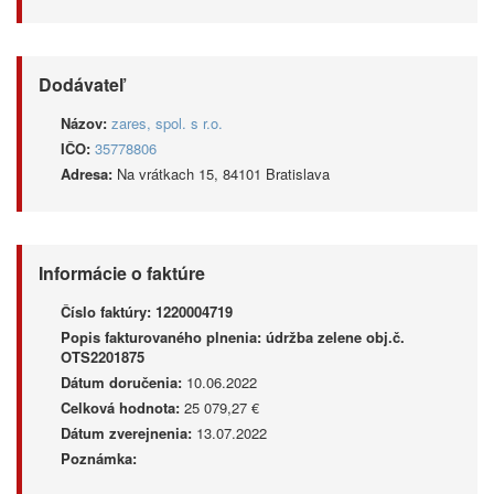
Dodávateľ
Názov:
zares, spol. s r.o.
IČO:
35778806
Adresa:
Na vrátkach 15, 84101 Bratislava
Informácie o faktúre
Číslo faktúry:
1220004719
Popis fakturovaného plnenia:
údržba zelene obj.č.
OTS2201875
Dátum doručenia:
10.06.2022
Celková hodnota:
25 079,27 €
Dátum zverejnenia:
13.07.2022
Poznámka: