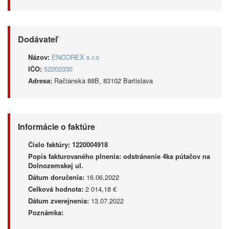
Dodávateľ
Názov:
ENCOREX s.r.o
IČO:
52202330
Adresa:
Račianska 88B, 83102 Bartislava
Informácie o faktúre
Číslo faktúry:
1220004918
Popis fakturovaného plnenia:
odstránenie 4ks pútačov na
Dolnozemskej ul.
Dátum doručenia:
16.06.2022
Celková hodnota:
2 014,18 €
Dátum zverejnenia:
13.07.2022
Poznámka: