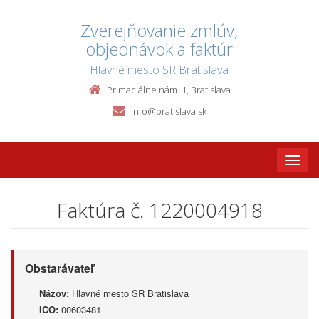
Zverejňovanie zmlúv,
objednávok a faktúr
Hlavné mesto SR Bratislava
Primaciálne nám. 1, Bratislava
info@bratislava.sk
Toggle
naviga
Faktúra č. 1220004918
Obstarávateľ
Názov:
Hlavné mesto SR Bratislava
IČO:
00603481