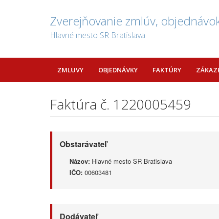
Zverejňovanie zmlúv, objednávok
Hlavné mesto SR Bratislava
ZMLUVY
OBJEDNÁVKY
FAKTÚRY
ZÁKAZ
Faktúra č. 1220005459
Obstarávateľ
Názov:
Hlavné mesto SR Bratislava
IČO:
00603481
Dodávateľ