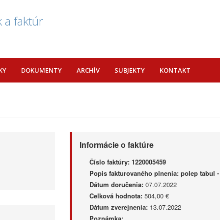
 a faktúr
KY
DOKUMENTY
ARCHÍV
SUBJEKTY
KONTAKT
Informácie o faktúre
Číslo faktúry:
1220005459
Popis fakturovaného plnenia:
polep tabul 
Dátum doručenia:
07.07.2022
Celková hodnota:
504,00 €
Dátum zverejnenia:
13.07.2022
Poznámka: