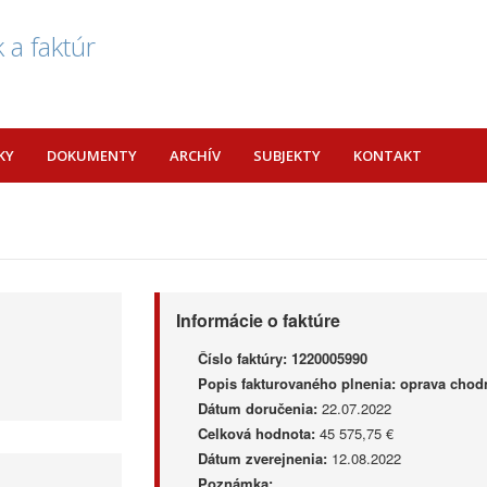
 a faktúr
KY
DOKUMENTY
ARCHÍV
SUBJEKTY
KONTAKT
Informácie o faktúre
Číslo faktúry:
1220005990
Popis fakturovaného plnenia:
oprava chodní
Dátum doručenia:
22.07.2022
Celková hodnota:
45 575,75 €
Dátum zverejnenia:
12.08.2022
Poznámka: