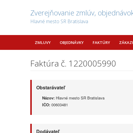
Zverejňovanie zmlúv, objednávok
Hlavné mesto SR Bratislava
ZMLUVY
OBJEDNÁVKY
FAKTÚRY
ZÁKAZ
Faktúra č. 1220005990
Obstarávateľ
Názov:
Hlavné mesto SR Bratislava
IČO:
00603481
Dodávateľ