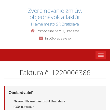
Zverejňovanie zmlúv,
objednávok a faktúr
Hlavné mesto SR Bratislava
Primaciálne nám. 1, Bratislava
info@bratislava.sk
Toggle
naviga
Faktúra č. 1220006386
Obstarávateľ
Názov:
Hlavné mesto SR Bratislava
IČO:
00603481