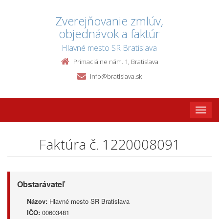
Zverejňovanie zmlúv,
objednávok a faktúr
Hlavné mesto SR Bratislava
Primaciálne nám. 1, Bratislava
info@bratislava.sk
Toggle
naviga
Faktúra č. 1220008091
Obstarávateľ
Názov:
Hlavné mesto SR Bratislava
IČO:
00603481